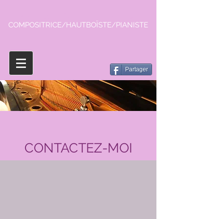
Mathilde Dupuis-Gagnon
COMPOSITRICE/HAUTBOÏSTE/PIANISTE
Partager
CONTACTEZ-MOI